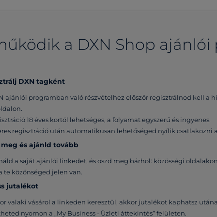
űködik a DXN Shop ajánlói
sztrálj DXN tagként
 ajánlói programban való részvételhez először regisztrálnod kell a 
ldalon.
isztráció 18 éves kortól lehetséges, a folyamat egyszerű és ingyenes.
eres regisztráció után automatikusan lehetőséged nyílik csatlakozni 
 meg és ajánld tovább
áld a saját ajánlói linkedet, és oszd meg bárhol: közösségi oldalako
a te közönséged jelen van.
ss jutalékot
r valaki vásárol a linkeden keresztül, akkor jutalékot kaphatsz után
heted nyomon a „My Business - Üzleti áttekintés” felületen.