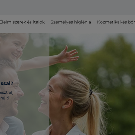
Élelmiszerek és italok
Személyes higiénia
Kozmetikai-és bő
ással?
sztrálj
rejlő