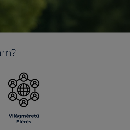
ram?
Világméretű
Elérés