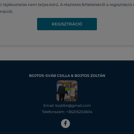
ti tájékoztatás nem teljes körű. A részletes feltételekről a regisztrác
mációt.
REGISZTRÁCIÓ
BOJTOS-SVÁB CSILLA & BOJTOS ZOLTÁN
Email: bojti64@gmail.com
Telefonszám: +36205202604