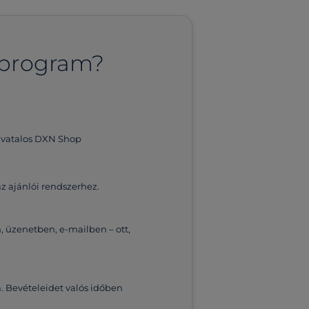
 program?
hivatalos DXN Shop
az ajánlói rendszerhez.
n, üzenetben, e-mailben – ott,
a. Bevételeidet valós időben