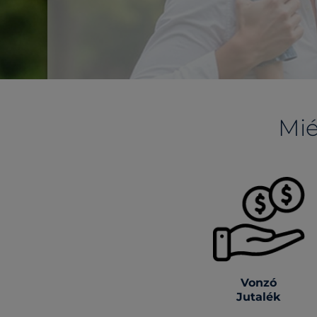
Mié
Vonzó
Jutalék