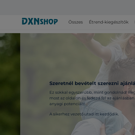
Összes
Étrend-kiegészítők
Szeretnél bevételt szerezni ajánl
Ez sokkal egyszerűbb, mint gondolnád! Regi
most az oldalon és fedezd fel az ajánlásban 
anyagi potenciált!
A sikerhez vezető utad itt kezdődik.