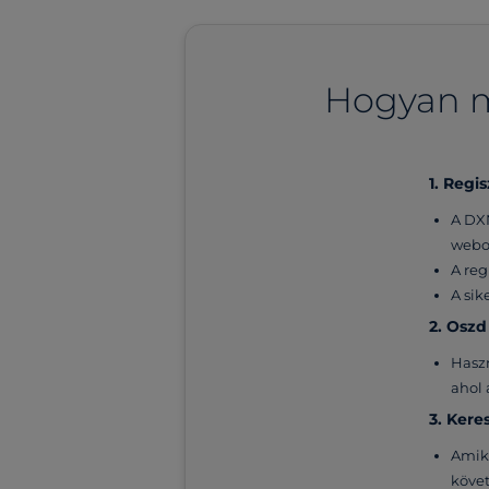
Hogyan m
1. Regi
A DXN
webo
A reg
A sik
2. Oszd
Haszn
ahol 
3. Kere
Amiko
követ