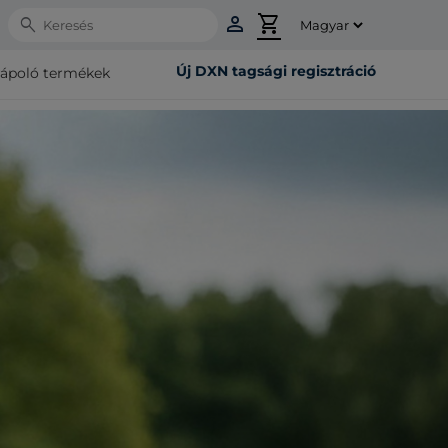
person
shopping_cart
Search
Új DXN tagsági regisztráció
rápoló termékek