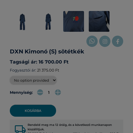
DXN Kimonó (S) sötétkék
Tagsági ár: 16 700.00 Ft
Fogyasztói ár:
21 375.00 Ft
Mennyiség:
KOSÁRBA
local_shipping
Rendeld meg ma 12 óráig, és a következő munkanapon
kiszállítjuk.