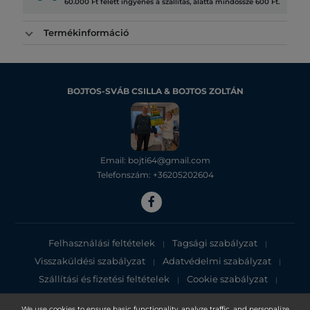
60.000 Ft felett ingyenes a szállítás, alatta mindössze 600 Ft.
Termékinformáció
BOJTOS-SVÁB CSILLA & BOJTOS ZOLTÁN
Email: bojti64@gmail.com
Telefonszám: +36205202604
Felhasználási feltételek
Tagsági szabályzat
|
|
Visszaküldési szabályzat
Adatvédelmi szabályzat
|
|
Szállítási és fizetési feltételek
Cookie szabályzat
|
|
Adatvédelmi tájékoztató
We use cookies to ensure basic functionality, analyze traffic, and personalize