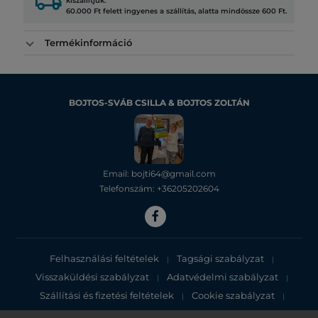
local_shipping
kiszállítjuk.
60.000 Ft felett ingyenes a szállítás, alatta mindössze 600 Ft.
Termékinformáció
BOJTOS-SVÁB CSILLA & BOJTOS ZOLTÁN
Email: bojti64@gmail.com
Telefonszám: +36205202604
Felhasználási feltételek
Tagsági szabályzat
|
|
Visszaküldési szabályzat
Adatvédelmi szabályzat
|
|
Szállítási és fizetési feltételek
Cookie szabályzat
|
|
Adatvédelmi tájékoztató