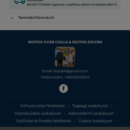
local_shipping
kiszállítjuk.
60.000 Ft felett ingyenes a szállítás, alatta mindössze 600 Ft.
Termékinformáció
BOJTOS-SVÁB CSILLA & BOJTOS ZOLTÁN
Email: bojti64@gmail.com
Telefonszám: +36205202604
Felhasználási feltételek
Tagsági szabályzat
|
|
Visszaküldési szabályzat
Adatvédelmi szabályzat
|
|
Szállítási és fizetési feltételek
Cookie szabályzat
|
|
Adatvédelmi tájékoztató