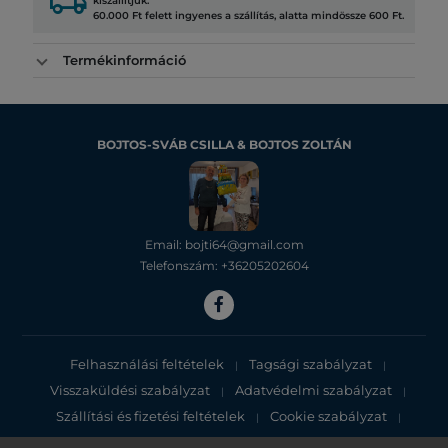
local_shipping
kiszállítjuk.
60.000 Ft felett ingyenes a szállítás, alatta mindössze 600 Ft.
Termékinformáció
BOJTOS-SVÁB CSILLA & BOJTOS ZOLTÁN
Email: bojti64@gmail.com
Telefonszám: +36205202604
Felhasználási feltételek
Tagsági szabályzat
|
|
Visszaküldési szabályzat
Adatvédelmi szabályzat
|
|
Szállítási és fizetési feltételek
Cookie szabályzat
|
|
Adatvédelmi tájékoztató