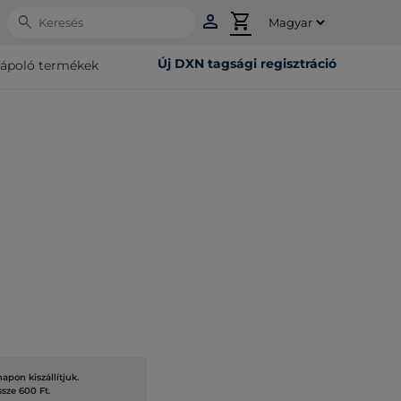
person
shopping_cart
Search
Új DXN tagsági regisztráció
rápoló termékek
pon kiszállítjuk.
ssze 600 Ft.