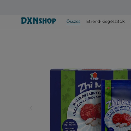
Összes
Étrend-kiegészítők
arrow_back_ios