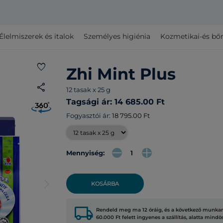
Élelmiszerek és italok
Személyes higiénia
Kozmetikai-és bő
favorite
Zhi Mint Plus
share
12 tasak x 25 g
Tagsági ár: 14 685.00 Ft
Fogyasztói ár:
18 795.00 Ft
Mennyiség:
arrow_forward_ios
KOSÁRBA
local_shipping
Rendeld meg ma 12 óráig, és a következő munkana
60.000 Ft felett ingyenes a szállítás, alatta mindö