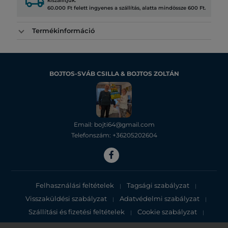
local_shipping
kiszállítjuk.
60.000 Ft felett ingyenes a szállítás, alatta mindössze 600 Ft.
Termékinformáció
BOJTOS-SVÁB CSILLA & BOJTOS ZOLTÁN
Email: bojti64@gmail.com
Telefonszám: +36205202604
Felhasználási feltételek
Tagsági szabályzat
|
|
Visszaküldési szabályzat
Adatvédelmi szabályzat
|
|
Szállítási és fizetési feltételek
Cookie szabályzat
|
|
Adatvédelmi tájékoztató