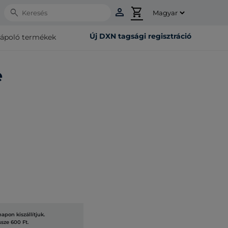
person
shopping_cart
Search
Új DXN tagsági regisztráció
rápoló termékek
e
pon kiszállítjuk.
ssze 600 Ft.