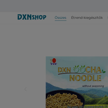
Összes
Étrend-kiegészítők
arrow_back_ios