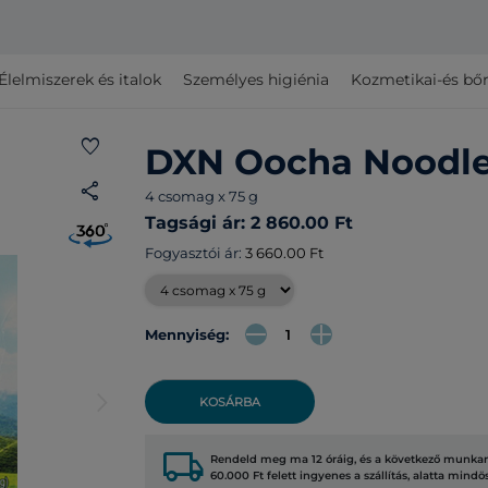
Élelmiszerek és italok
Személyes higiénia
Kozmetikai-és bő
favorite
DXN Oocha Noodl
share
4 csomag x 75 g
Tagsági ár: 2 860.00 Ft
Fogyasztói ár:
3 660.00 Ft
Mennyiség:
arrow_forward_ios
KOSÁRBA
local_shipping
Rendeld meg ma 12 óráig, és a következő munkana
60.000 Ft felett ingyenes a szállítás, alatta mindö