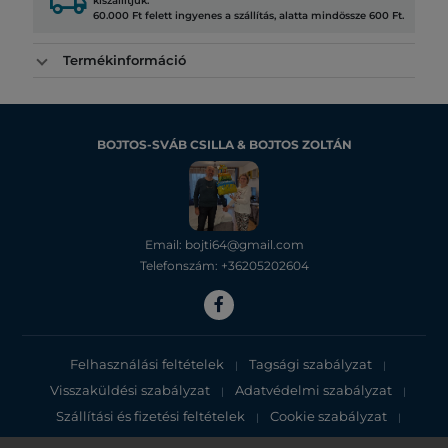
local_shipping
kiszállítjuk.
60.000 Ft felett ingyenes a szállítás, alatta mindössze 600 Ft.
Termékinformáció
BOJTOS-SVÁB CSILLA & BOJTOS ZOLTÁN
Email: bojti64@gmail.com
Telefonszám: +36205202604
Felhasználási feltételek
Tagsági szabályzat
|
|
Visszaküldési szabályzat
Adatvédelmi szabályzat
|
|
Szállítási és fizetési feltételek
Cookie szabályzat
|
|
Adatvédelmi tájékoztató