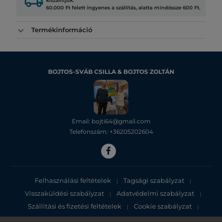
local_shipping
kiszállítjuk.
60.000 Ft felett ingyenes a szállítás, alatta mindössze 600 Ft.
Termékinformáció
BOJTOS-SVÁB CSILLA & BOJTOS ZOLTÁN
Email: bojti64@gmail.com
Telefonszám: +36205202604
Felhasználási feltételek
Tagsági szabályzat
|
|
Visszaküldési szabályzat
Adatvédelmi szabályzat
|
|
Szállítási és fizetési feltételek
Cookie szabályzat
|
|
Adatvédelmi tájékoztató