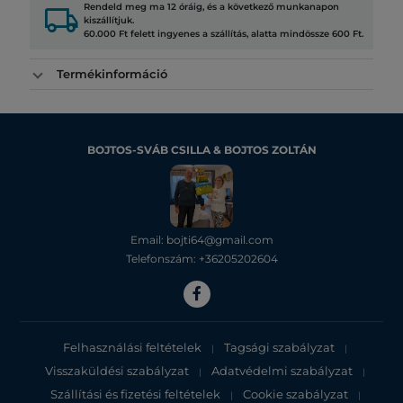
local_shipping
Rendeld meg ma 12 óráig, és a következő munkanapon
kiszállítjuk.
60.000 Ft felett ingyenes a szállítás, alatta mindössze 600 Ft.
Termékinformáció
BOJTOS-SVÁB CSILLA & BOJTOS ZOLTÁN
Email: bojti64@gmail.com
Telefonszám: +36205202604
Felhasználási feltételek
Tagsági szabályzat
|
|
Visszaküldési szabályzat
Adatvédelmi szabályzat
|
|
Szállítási és fizetési feltételek
Cookie szabályzat
|
|