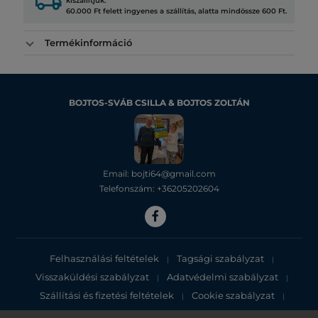
local_shipping
kiszállítjuk.
60.000 Ft felett ingyenes a szállítás, alatta mindössze 600 Ft.
Termékinformáció
BOJTOS-SVÁB CSILLA & BOJTOS ZOLTÁN
Email: bojti64@gmail.com
Telefonszám: +36205202604
Felhasználási feltételek
Tagsági szabályzat
|
|
Visszaküldési szabályzat
Adatvédelmi szabályzat
|
|
Szállítási és fizetési feltételek
Cookie szabályzat
|
|
Adatvédelmi tájékoztató