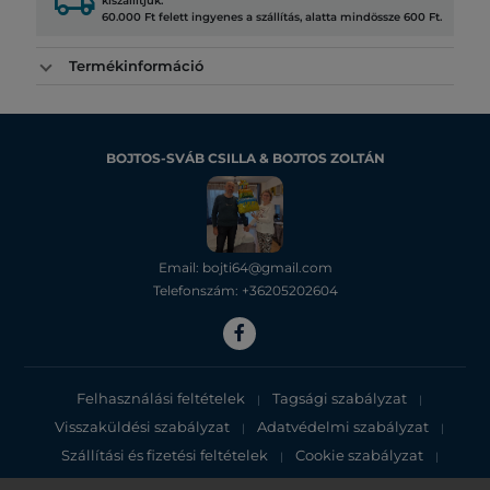
local_shipping
kiszállítjuk.
60.000 Ft felett ingyenes a szállítás, alatta mindössze 600 Ft.
Termékinformáció
BOJTOS-SVÁB CSILLA & BOJTOS ZOLTÁN
Email: bojti64@gmail.com
Telefonszám: +36205202604
Felhasználási feltételek
Tagsági szabályzat
|
|
Visszaküldési szabályzat
Adatvédelmi szabályzat
|
|
Szállítási és fizetési feltételek
Cookie szabályzat
|
|
Adatvédelmi tájékoztató