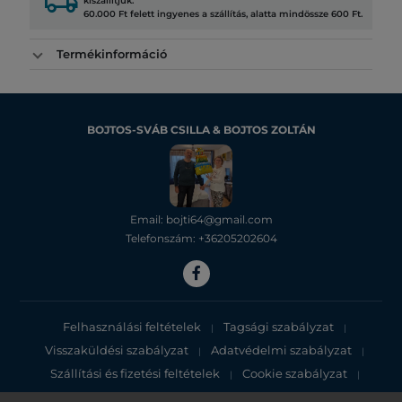
local_shipping
kiszállítjuk.
60.000 Ft felett ingyenes a szállítás, alatta mindössze 600 Ft.
Termékinformáció
BOJTOS-SVÁB CSILLA & BOJTOS ZOLTÁN
Email: bojti64@gmail.com
Telefonszám: +36205202604
Felhasználási feltételek
Tagsági szabályzat
|
|
Visszaküldési szabályzat
Adatvédelmi szabályzat
|
|
Szállítási és fizetési feltételek
Cookie szabályzat
|
|
Adatvédelmi tájékoztató