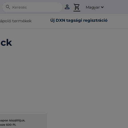
person
shopping_cart
Search
Új DXN tagsági regisztráció
rápoló termékek
ack
pon kiszállítjuk.
ssze 600 Ft.