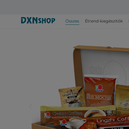
Összes
Étrend-kiegészítők
arrow_back_ios