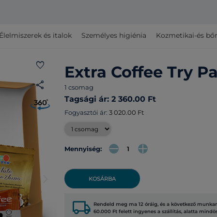
Élelmiszerek és italok
Személyes higiénia
Kozmetikai-és bő
favorite
Extra Coffee Try P
share
1 csomag
Tagsági ár: 2 360.00 Ft
Fogyasztói ár:
3 020.00 Ft
Mennyiség:
arrow_forward_ios
KOSÁRBA
local_shipping
Rendeld meg ma 12 óráig, és a következő munkana
60.000 Ft felett ingyenes a szállítás, alatta mindö