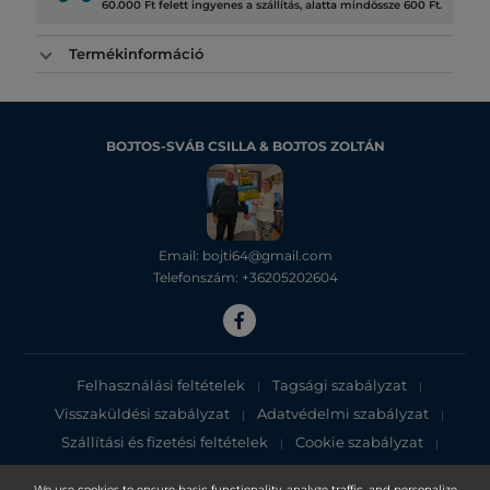
60.000 Ft felett ingyenes a szállítás, alatta mindössze 600 Ft.
Termékinformáció
BOJTOS-SVÁB CSILLA & BOJTOS ZOLTÁN
Email: bojti64@gmail.com
Telefonszám: +36205202604
Felhasználási feltételek
Tagsági szabályzat
|
|
Visszaküldési szabályzat
Adatvédelmi szabályzat
|
|
Szállítási és fizetési feltételek
Cookie szabályzat
|
|
Adatvédelmi tájékoztató
We use cookies to ensure basic functionality, analyze traffic, and personalize