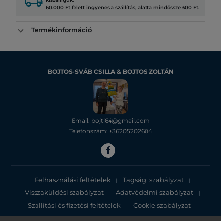
local_shipping
kiszállítjuk.
60.000 Ft felett ingyenes a szállítás, alatta mindössze 600 Ft.
Termékinformáció
BOJTOS-SVÁB CSILLA & BOJTOS ZOLTÁN
Email: bojti64@gmail.com
Telefonszám: +36205202604
Felhasználási feltételek
Tagsági szabályzat
|
|
Visszaküldési szabályzat
Adatvédelmi szabályzat
|
|
Szállítási és fizetési feltételek
Cookie szabályzat
|
|
Adatvédelmi tájékoztató