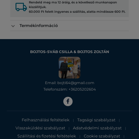
local_shipping
Rendeld meg ma 12 óráig, és a következő munkanapon
kiszállítjuk.
60.000 Ft felett ingyenes a szállítás, alatta mindössze 600 Ft.
Termékinformáció
BOJTOS-SVÁB CSILLA & BOJTOS ZOLTÁN
Email: bojti64@gmail.com
Telefonszám: +36205202604
Felhasználási feltételek
Tagsági szabályzat
|
|
Visszaküldési szabályzat
Adatvédelmi szabályzat
|
|
Szállítási és fizetési feltételek
Cookie szabályzat
|
|