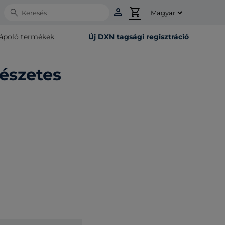
person
shopping_cart
Search
rápoló termékek
Új DXN tagsági regisztráció
észetes