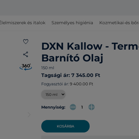
Élelmiszerek és italok
Személyes higiénia
Kozmetikai-és bő
favorite
DXN Kallow - Term
share
Barnító Olaj
150 ml
Tagsági ár: 7 345.00 Ft
Fogyasztói ár:
9 400.00 Ft
Mennyiség:
arrow_forward_ios
KOSÁRBA