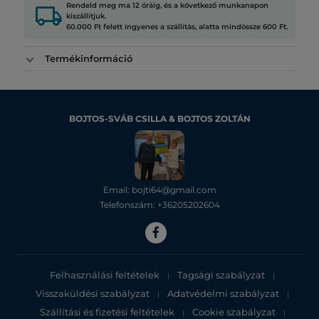
local_shipping
Rendeld meg ma 12 óráig, és a következő munkanapon
kiszállítjuk.
60.000 Ft felett ingyenes a szállítás, alatta mindössze 600 Ft.
Termékinformáció
BOJTOS-SVÁB CSILLA & BOJTOS ZOLTÁN
Email: bojti64@gmail.com
Telefonszám: +36205202604
Felhasználási feltételek
Tagsági szabályzat
|
|
Visszaküldési szabályzat
Adatvédelmi szabályzat
|
|
Szállítási és fizetési feltételek
Cookie szabályzat
|
|