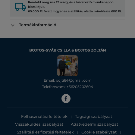
local_shipping
Rendeld meg ma 12 óráig, és a következő munkanapon
kiszállítjuk.
60.000 Ft felett ingyenes a szállítás, alatta mindössze 600 Ft.
Termékinformáció
BOJTOS-SVÁB CSILLA & BOJTOS ZOLTÁN
Email: bojti64@gmail.com
Telefonszám: +36205202604
Felhasználási feltételek
Tagsági szabályzat
|
|
Visszaküldési szabályzat
Adatvédelmi szabályzat
|
|
Szállítási és fizetési feltételek
Cookie szabályzat
|
|